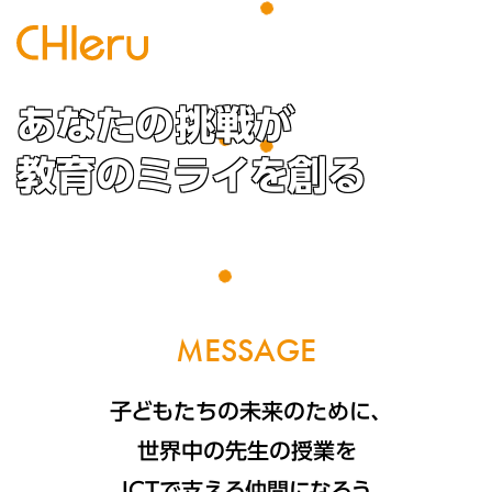
あなたの挑戦が
教育のミライを創る
M
E
S
S
A
G
E
子どもたちの未来のために、
世界中の先生の授業を
ICTで支える仲間になろう