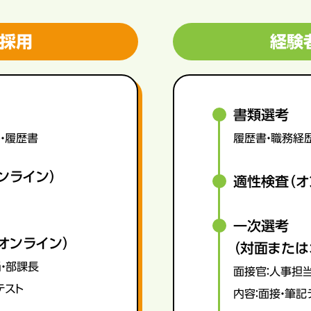
採用
経験
書類選考
・履歴書
履歴書・職務経
ンライン）
適性検査（オ
一次選考
オンライン）
（対面または
・部課長
面接官：人事担
テスト
内容：面接・筆記