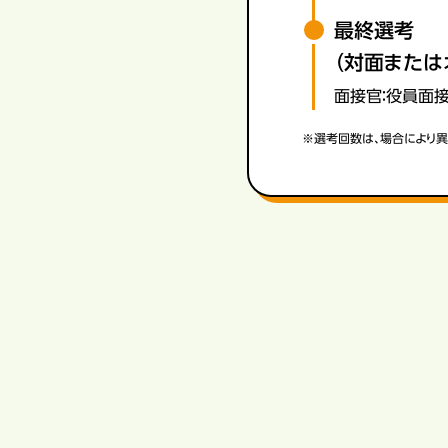
最終選考
（対面または
面接官：役員面
※選考回数は、場合により異