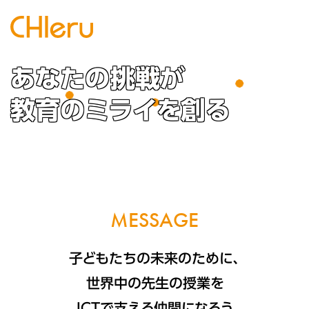
あなたの挑戦が
教育のミライを創る
M
E
S
S
A
G
E
子どもたちの未来のために、
世界中の先生の授業を
ICTで支える仲間になろう