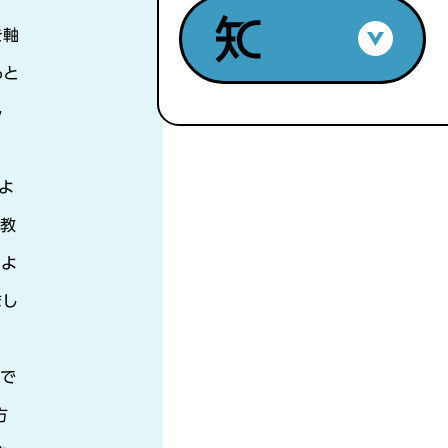
を軸
ると
し
よ
。教
、よ
まし
接で
方