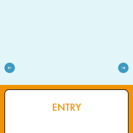
ン
伊
裕
営
藤
業
司
結
野
衣
村
明
日
01
02
03
04
05
0
香
ENTRY