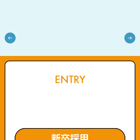
明
本
日
悟
01
02
03
04
05
0
香
史
ENTRY
新卒採用