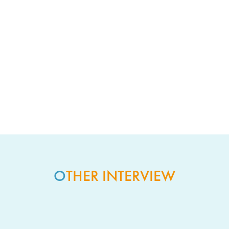
開発エンジニア
自社既存システム製品のバーションアップ対
応、新製品開発
O
THER INTERVIEW